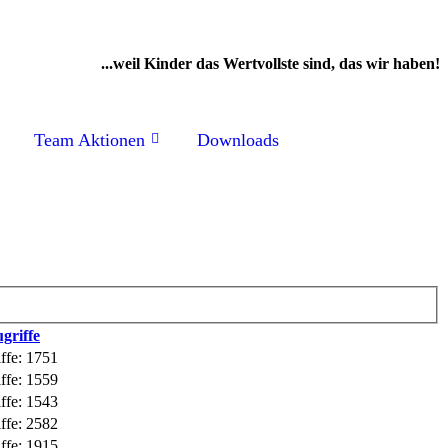
...weil Kinder das Wertvollste sind, das wir haben!
Team Aktionen
Downloads
griffe
ffe: 1751
ffe: 1559
ffe: 1543
ffe: 2582
ffe: 1915