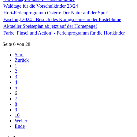
Waldtage für die Vorschulkinder 23/24
Hort-Ferienprogramm Ostern: Der Natur auf der Spur!
Fasching 2024 - Besuch des Königspaares in der Pusteblume
Aktueller Speiseplan ab jetzt auf der Homepage!
Farbe, Pinsel und Action! - Ferienprogramm für die Hortkinder
Seite 6 von 28
Start
Zurück
1
2
3
4
5
6
7
8
9
10
Weiter
Ende